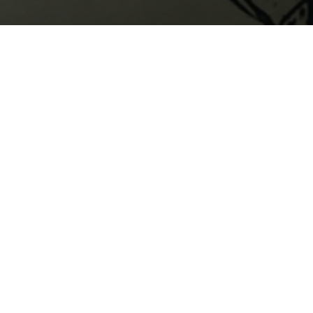
ство
 Керенский
нилов