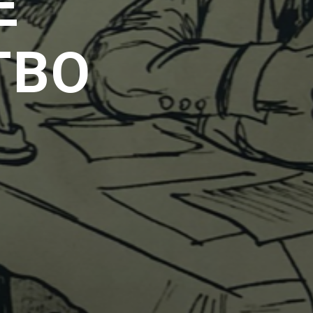
Е
ТВО