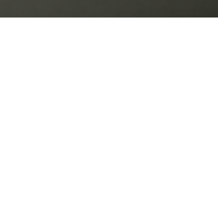
Временное правитель
Александр Федорович
Лавр Георгиевич Кор